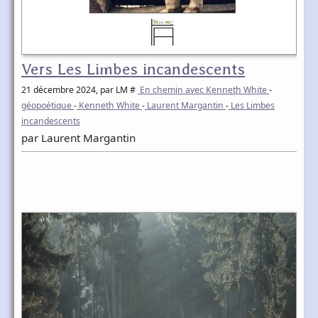
Vers Les Limbes incandescents
21 décembre 2024
, par LM #
En chemin avec Kenneth White
-
géopoétique
-
Kenneth White
-
Laurent Margantin
-
Les Limbes
incandescents
par Laurent Margantin