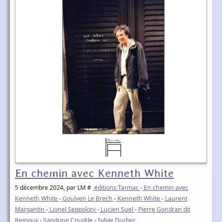
En chemin avec Kenneth White
5 décembre 2024
, par LM #
éditions Tarmac
-
En chemin avec
Kenneth White
-
Goulven Le Brech
-
Kenneth White
-
Laurent
Margantin
-
Lionel Seppoloni
-
Lucien Suel
-
Pierre Gondran dit
Remoux
-
Sandrine Cnudde
-
Sylvie Durbec