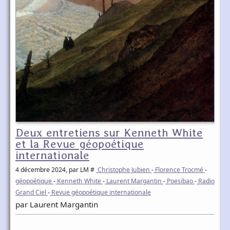
Deux entretiens sur Kenneth White
et la Revue géopoétique
internationale
4 décembre 2024
, par LM #
Christophe Jubien
-
Florence Trocmé
-
géopoétique
-
Kenneth White
-
Laurent Margantin
-
Poesibao
-
Radio
Grand Ciel
-
Revue géopoétique internationale
par Laurent Margantin