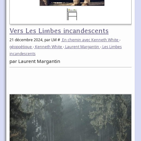
Vers Les Limbes incandescents
21 décembre 2024
, par LM #
En chemin avec Kenneth White
-
géopoétique
-
Kenneth White
-
Laurent Margantin
-
Les Limbes
incandescents
par Laurent Margantin