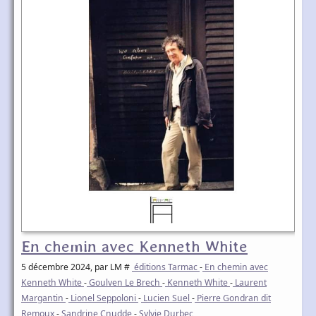
En chemin avec Kenneth White
5 décembre 2024
, par LM #
éditions Tarmac
-
En chemin avec
Kenneth White
-
Goulven Le Brech
-
Kenneth White
-
Laurent
Margantin
-
Lionel Seppoloni
-
Lucien Suel
-
Pierre Gondran dit
Remoux
-
Sandrine Cnudde
-
Sylvie Durbec