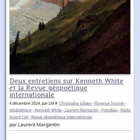
Deux entretiens sur Kenneth White
et la Revue géopoétique
internationale
4 décembre 2024
, par LM #
Christophe Jubien
-
Florence Trocmé
-
géopoétique
-
Kenneth White
-
Laurent Margantin
-
Poesibao
-
Radio
Grand Ciel
-
Revue géopoétique internationale
par Laurent Margantin