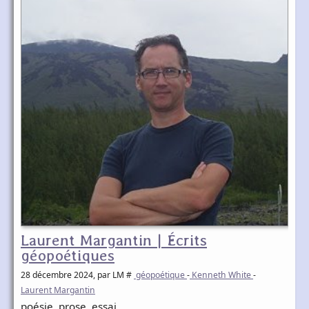
Laurent Margantin | Écrits
géopoétiques
28 décembre 2024
, par LM #
géopoétique
-
Kenneth White
-
Laurent Margantin
poésie, prose, essai