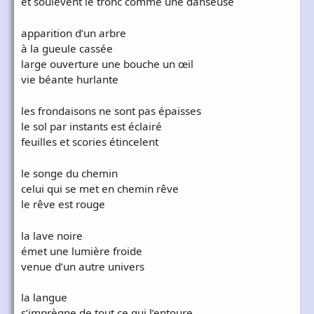
et soulèvent le tronc comme une danseuse
apparition d’un arbre
à la gueule cassée
large ouverture une bouche un œil
vie béante hurlante
les frondaisons ne sont pas épaisses
le sol par instants est éclairé
feuilles et scories étincelent
le songe du chemin
celui qui se met en chemin rêve
le rêve est rouge
la lave noire
émet une lumière froide
venue d’un autre univers
la langue
s’imprègne de tout ce qui l’entoure